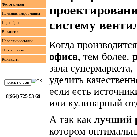
Фотогалерея
проектировани
Полезная информация
систему венти
Партнёры
Вакансии
Новости и ссылки
Когда производится
Обратная связь
офиса
, тем более,
Контакты
зала супермаркета,
уделить качественн
если есть источник
8(964) 725-53-69
или кулинарный от
А так как
лучший 
котором оптимальн