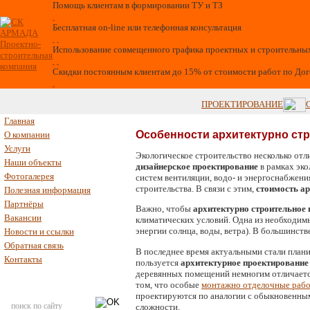
Помощь клиентам в формировании ТУ и ТЗ
Бесплатная on-line или телефонная консультация
Использование совмещенного графика проектных и строительны
Скидки постоянным клиентам до 15% от стоимости работ по До
ПРОЕКТИРОВАНИЕ
Главная
Особенности архитектурно ст
О компании
Услуги
Экологическое строительство несколько отл
Наши объекты
дизайнерское проектирование
в рамках эко
Фотогалерея
систем вентиляции, водо- и энергоснабжени
строительства. В связи с этим,
стоимость а
Полезная информация
Партнёры
Важно, чтобы
архитектурно строительное
Вакансии
климатических условий. Одна из необходимы
энергии солнца, воды, ветра). В большинств
Новости и ссылки
Обратная связь
В последнее время актуальными стали план
Контакты
пользуется
архитектурное проектирование
деревянных помещений немногим отличается
том, что особые
монтажно отделочные раб
проектируются по аналогии с обыкновенны
сложности.