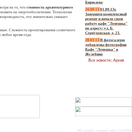
Бирюлево
отря на то, что
стоимость архитектурного
16.09.13
01.09.13г.
кономить на энергообеспечении. Технологии
Завершен комплексный
лопроводность, что значительно снижает
ремонт и начало свою
работу кафе "Лепешка"
по адресу: ул. Б.
нные. Сложность проектирования солнечного
Серпуховская, д. 23.
 любое время года.
28.03.13
В фотогалерю
добавлены фотографии
Кафе "Лепешка" в
Жулебино
Все новости
|
Архив
Web-дизайн, создание сайта:
GoodWeb