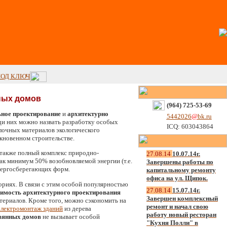
ПОД КЛЮЧ
ных домов
(964) 725-53-69
ьное проектирование
и
архитектурно
5442026
@
bk.ru
ди них можно назвать разработку особых
ICQ: 603043864
елочных материалов экологического
кновенном строительстве.
 также полный комплекс природно-
27.08.14
10.07.14г.
ак минимум 50% возобновляемой энергии (т.е.
Завершены работы по
нергосберегающих форм.
капитальному ремонту
офиса на ул. Щипок.
риях. В связи с этим особой популярностью
27.08.14
15.07.14г.
оимость архитектурного проектирования
Завершен комплексный
териалов. Кроме того, можно сэкономить на
ремонт и начал свою
электромонтаж зданий
из дерева
работу новый ресторан
евянных домов
не вызывает особой
"Кухня Полли" в