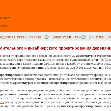
х работ
говору
ОТДЕЛКА И РЕКОНСТРУКЦИЯ
ЭЛЕКТРОМОНТАЖ
РЕСТОРАНЫ 
роительного и дизайнерского проектирования деревян
ичается от традиционного возведения домов, поэтому
архитектурно строител
логического строительства также будут иметь ряд существенных отличий. Сре
я, канализации а также индивидуальный подход к выбору строительных и отд
рхитектурного проектирования
экологических домов будет выше, чем при обы
 проектирование
экологической постройки учитывало ландшафт территории, а
х составляющих такого проекта – использование естественной вентиляции и к
е случаев
архитектурно дизайнерское проектирование
предполагает выбор э
ировочные решения традиционных домов аборигенов на определенных террито
 деревянных домов
в стиле российских и финских изб. Что примечательно,
ст
 от затрат на проектирование зданий с использованием распространенных ма
оты
фасада деревянного дома не требуются. Водоснабжение, водоотведение и
ми кирпичными домами. Таким образом,
архитектурное проектирование дер