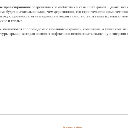
ое проектирование
современных землебитных и саманных домов. Однако, несм
дома будет значительно выше, чем деревянного, его строительство поможет сэ
сокую прочность, огнеупорность и экологичность стен, а также их малую теп
ухие и теплые.
, пользуются спросом дома с камышовой крышей, солнечные, а также соломе
ктуры крыши, которая позволит эффективно использовать солнечную энергию в
Карта сайта