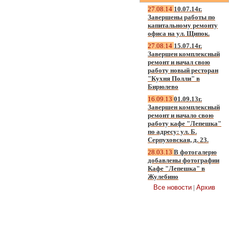
27.08.14
10.07.14г.
Завершены работы по
капитальному ремонту
офиса на ул. Щипок.
27.08.14
15.07.14г.
Завершен комплексный
ремонт и начал свою
работу новый ресторан
"Кухня Полли" в
Бирюлево
16.09.13
01.09.13г.
Завершен комплексный
ремонт и начало свою
работу кафе "Лепешка"
по адресу: ул. Б.
Серпуховская, д. 23.
28.03.13
В фотогалерю
добавлены фотографии
Кафе "Лепешка" в
Жулебино
Все новости
|
Архив