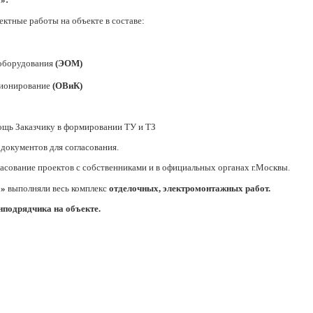
ктные работы на объекте в составе:
ооборудования
(ЭОМ)
ционирование
(ОВиК)
ощь Заказчику в формировании ТУ и ТЗ
 документов для согласования.
асование проектов с собственниками и в официальных органах г.Москвы.
а»
выполняли весь комплекс
отделочных, электромонтажных работ.
нподрядчика на объекте.