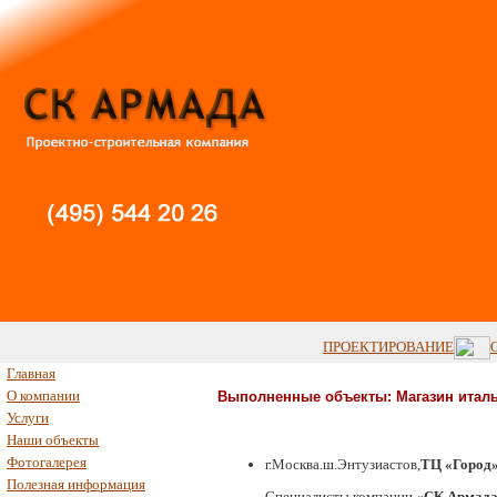
ПРОЕКТИРОВАНИЕ
Главная
О компании
Выполненные объекты: Магазин итал
Услуги
Наши объекты
Фотогалерея
г.Москва.ш.Энтузиастов,
ТЦ «Город
Полезная информация
Специалисты компании
«СК Армада