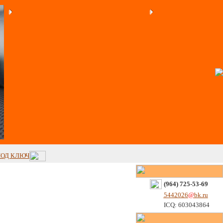
ПОД КЛЮЧ
(964) 725-53-69
5442026
@
bk.ru
ICQ: 603043864